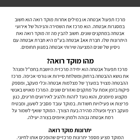
מרכז תפעול אבטחה או במילים אחרות מוקד רואה הוא חשוב
במסגרות אבטחה. הוא מרכז את השמירה והניהול של אירועי
אבטחה במתקנים שונים. חשוב להבין מה זה מוקד רואה ואת
היתרונות שלו. חברת אא1 אבטחה בע"מ היא חברת אבטחה עם
ניסיון של שנים המציעה שירותי אבטחה במגוון תחומים.
מהו מוקד רואה?
מרכז תפעול אבטחה הוא יחידה מרכזית היושבת בחמ"ל ומנהל
את נושא ההבטחה ברחוק ומשלחת סיירות או גורמי אכיפה. מרכז
ההבטחה מצויד במערך של מצלמות אבטחה וכלי מעקב, ומספק
פיקוח בזמן אמת על מתקנים ואזורים שונים. המרכז מאויש באנשי
מקצוע מיומנים, והוא נועד לזהות ולהגיב לאירועים חריגים, כגון
פריצות או פעילויות חשודות. במוקד עובד מסביב לשעון, ומבטיח
מעקב רציף ופעולה מהירה בעת הצורך. המוקד שואף לשמור על
רמת אבטחה גבוהה ולמתן איומים בצורה יעילה.
יתרונות מוקד רואה
המוקד מציע מספר יתרונות מרכזיים שהופכים אותו לחיוני.