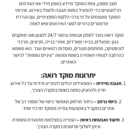
מצב מסוכן, צוות המוקד מיידע באופן מידי את הגורמים
הרלוונטיים כדי להפעיל כוחות תגובה ולטפל באירוע. שירותי
המוקד מועצמים על פי צרכי הלקוח הספציפיים, עם הגדרת
פרמטרים ברורים לסוגי האירועים שיש לאתר.
מוקד רואה נועד לספק אבטחה וניטור 24/7 למגוון סוגי מתקנים
כגון: מפעלים, בנייני משרדים, אתרי בנייה, חניונים, מרכזי
לוגיסטיקה, מתחמים מגורים, מוסדות רפואיים ועוד. הוא משמש
כהרחבה לצוותי השמירה בשטח ומהווה "עיניים נוספות" לניטור
האתרים.
יתרונות מוקד רואה:
1.
תגובה מיידית –
המפעילים יכולים להתריע מידית על כל אירוע
חריג ולהזעיק כוחות בשטח במקרה הצורך.
2.
כיסוי נרחב –
ניתור מרחוק מאפשר כיסוי של מספר רב של
אתרים במקביל באמצעות צפייה ממוקד מרכזי אחד.
3.
תיעוד ואבטחת ראיות –
הצפייה במצלמות מתועדת ונשמרת
וניתן לשלוף סרטונים במקרה הצורך.