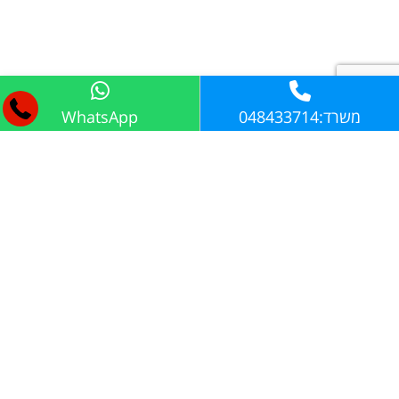
אא1 אבטחה בע"מ
משרד:048433714
WhatsApp
כרמיאל
התקשרו:
משרד:048433714
שלחו לנו דוא''ל:
aa1.secur@gmail.com