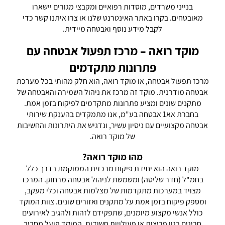
בנייני משרדים, מוסדות רפואיים ומקבצי מגורים יישארו
מאובטחים. בקרו באתר האינטרנט שלנו או צרו איתנו קשר כדי
לקבל מידע נוסף ואבטחה מיידית.
מוקד רואה – מרכז תפעול אבטחה עם
פתרונות מתקדמים
מרכז תפעול אבטחה, או מוקד רואה, הוא חלק מהותי בכל מערכת
אבטחה מודרנית. מוקד זה מרכז את ניהול השמירה והאבטחה של
מתקנים שונים ומציע פתרונות מתקדמים לפיקוח בזמן אמת.
בחברת אא1 אבטחה בע"מ, אנו מתמקדים בהענקת שירותי
אבטחה מקצועיים עם ניסיון עשיר, ונדגיש את היתרונות והחשיבות
של מוקד רואה.
מהו מוקד רואה?
מוקד רואה הוא יחידת פיקוח מרכזית הממוקמת בדרך כלל
בחמ"ל (חדר שליטה) ומשמשת לניהול אבטחה מרחוק. המרכז
מצויד במערכות מתקדמות של מצלמות אבטחה וכלי מעקב,
ומספק פיקוח בזמן אמת על מתקנים ואזורים שונים. צוות המוקד
כולל אנשי מקצוע מיומנים, שתפקידם לזהות ולהגיב לאירועים
חריגים כגון פריצות או פעילויות חשודות. המוקד פועל מסביב