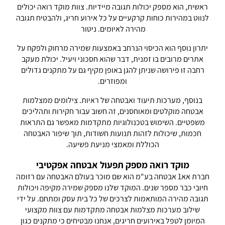
ראשית, הוא מספק יכולות תגובה מיידיות. צוות מוקד רואה יכולים
לנווט במהירות כוחות קרקעיים על כל אירוע חריג, ולהבטיח תגובה
מהירה לאיומים. ניטור
יתרון נוסף הוא הכיסוי הנרחב באמצעות שמירה מרחוק ולפקח על
אתרים מרובים בו זמנית, דבר שהוא חסכוני ויעיל. יכולת מעקב
רחבה זו פירושה שניתן להגן באופן מקיף גם על מתקנים גדולים
ומפוזרים.
בנוסף, מערכות תיעוד ואבטחה של ראיות. צילומים ממצלמות
אבטחה מוקלטים ומאוחסנים, זה חשוב עבור חקירות ותהליכים
משפטיים. השימוש בטכנולוגיות מתקדמות מאפשר גם התראות
חכמות, שיכולות לזהות תנועות חשודות, תוך שיפור האבטחה
הכוללת ומאמצי מניעת פשיעה.
מוקד רואה מספק תפעול אבטחה אפקטיבי
חברת אא1 אבטחה בע"מ הוא שם מוכר בעולם האבטחה עם רזומה
חיובי כבר מספר שנים. המוקד שלנו מספק שמירה מקיפה ויכולות
תגובה מהירה המותאמות לצרכים של כל בית עסק ומתחם. על ידי
שילוב מערכות מצלמות אבטחה מתקדמות עם צוות מקצועי
המיומן לטפל באירועים חריגים, אנחנו מבטיחים כי מתקנים כגון