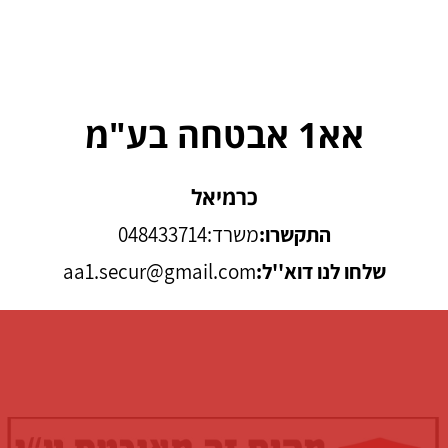
אא1 אבטחה בע"מ
כרמיאל
התקשרו:
משרד:048433714
שלחו לנו דוא''ל:
aa1.secur@gmail.com