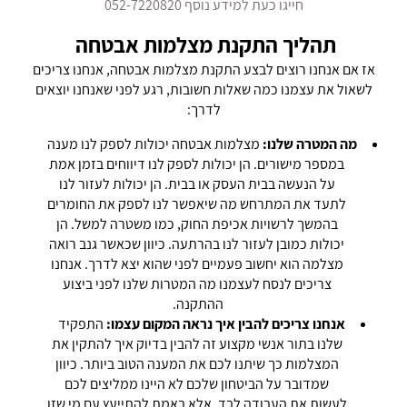
חייגו כעת למידע נוסף 052-7220820
תהליך התקנת מצלמות אבטחה
אז אם אנחנו רוצים לבצע התקנת מצלמות אבטחה, אנחנו צריכים
לשאול את עצמנו כמה שאלות חשובות, רגע לפני שאנחנו יוצאים
לדרך:
מה המטרה שלנו:
מצלמות אבטחה יכולות לספק לנו מענה
במספר מישורים. הן יכולות לספק לנו דיווחים בזמן אמת
על הנעשה בבית העסק או בבית. הן יכולות לעזור לנו
לתעד את המתרחש מה שיאפשר לנו לספק את החומרים
בהמשך לרשויות אכיפת החוק, כמו משטרה למשל. הן
יכולות כמובן לעזור לנו בהרתעה. כיוון שכאשר גנב רואה
מצלמה הוא יחשוב פעמיים לפני שהוא יצא לדרך. אנחנו
צריכים לנסח לעצמנו מה המטרות שלנו לפני ביצוע
ההתקנה.
אנחנו צריכים להבין איך נראה המקום עצמו:
התפקיד
שלנו בתור אנשי מקצוע זה להבין בדיוק איך להתקין את
המצלמות כך שיתנו לכם את המענה הטוב ביותר. כיוון
שמדובר על הביטחון שלכם לא היינו ממליצים לכם
לעשות את העבודה לבד. אלא באמת להתייעץ עם מי שזו