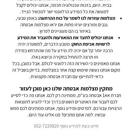
בבית. היום, בזכות טכנולוגיה חכמה, אנחנו יכולים לקבל
למעשה את כל המידע הרלוונטי ישר למכשיר הנייד.
מצלמות עוזרות לנו לשמר על כוח ההרתעה:
באופן טבעי,
גנבים ופורצים יעיזו פחות אם יראו מצלמות אבטחה
באיזור בו הם מעוניינים לפרוץ.
אנחנו יכולים לתעד את המאורעות ולהעביר את המידע
לרשויות אכיפת החוק:
מטבע הדברים, למשטרה יהיה
הרבה יותר קל אם יהיה לה מידע על מה שהתרחש במידה
וזו תרצה להתחיל בחקירה וכיוצא באלו.
אנחנו מאמינים כי השירות הזה רלוונטי לכולם. אבל כמובן, בכל
מקום אנחנו נעשה שימוש קצת אחר במצלמות. בדיוק בשביל זה
כדאי להתייעץ עם חברת אבטחה מקצועית.
מתקין מצלמות אבטחה
שלנו כאן מוכן לעזור
חברת אא1 אבטחה בע"מ, ממתינה רק לכם. אנחנו פה כדי לסייע
לכם לעבור את האתגרים השונים בדרך וכדי להגיע לתוצאות
הרצויות עבורכם. לפרטים ומידע נוסף, אנחנו ממתינים לכם ממש
עכשיו. למה אתם מחכים? פנו אלינו עוד היום.
חייגו כעת למידע נוסף 052-7220820