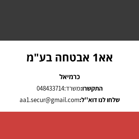
אא1 אבטחה בע"מ
כרמיאל
התקשרו:
משרד:048433714
שלחו לנו דוא''ל:
aa1.secur@gmail.com