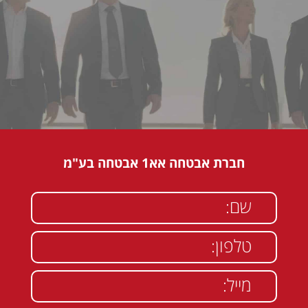
חברת אבטחה אא1 אבטחה בע"מ