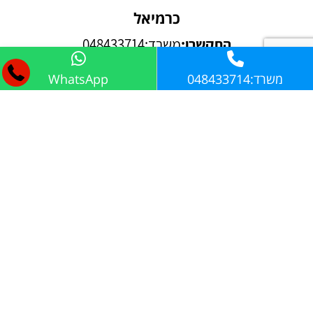
כרמיאל
התקשרו:
משרד:048433714
שלחו לנו דוא''ל:
aa1.secur@gmail.com
משרד:048433714
WhatsApp
התקשרו:
04-8433714